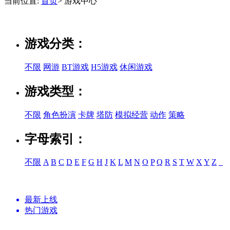
当前位置:
首页
> 游戏中心
游戏分类：
不限
网游
BT游戏
H5游戏
休闲游戏
游戏类型：
不限
角色扮演
卡牌
塔防
模拟经营
动作
策略
字母索引：
不限
A
B
C
D
E
F
G
H
J
K
L
M
N
O
P
Q
R
S
T
W
X
Y
Z
_
最新上线
热门游戏