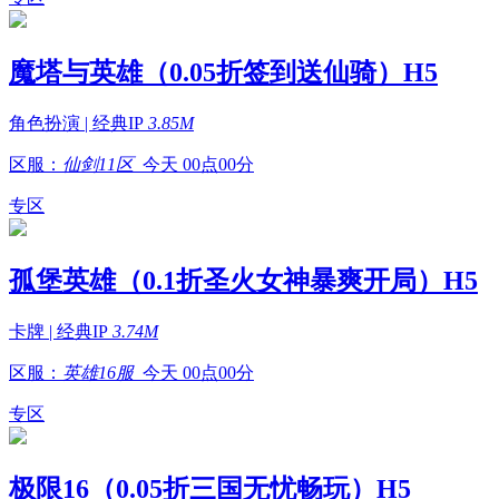
魔塔与英雄（0.05折签到送仙骑）H5
角色扮演 | 经典IP
3.85M
区服：
仙剑11区
今天 00点00分
专区
孤堡英雄（0.1折圣火女神暴爽开局）H5
卡牌 | 经典IP
3.74M
区服：
英雄16服
今天 00点00分
专区
极限16（0.05折三国无忧畅玩）H5