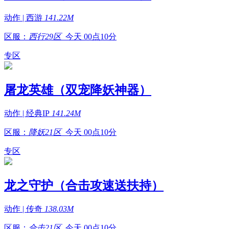
动作 | 西游
141.22M
区服：
西行29区
今天 00点10分
专区
屠龙英雄（双宠降妖神器）
动作 | 经典IP
141.24M
区服：
降妖21区
今天 00点10分
专区
龙之守护（合击攻速送扶持）
动作 | 传奇
138.03M
区服：
合击21区
今天 00点10分