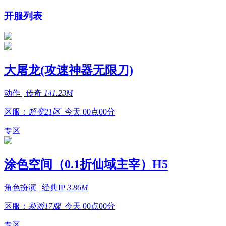
开服列表
大屠龙(攻速神器无限刀)
动作 | 传奇
141.23M
区服：
超变21区
今天 00点00分
专区
涂色空间（0.1折仙域主宰）H5
角色扮演 | 经典IP
3.86M
区服：
新游17服
今天 00点00分
专区