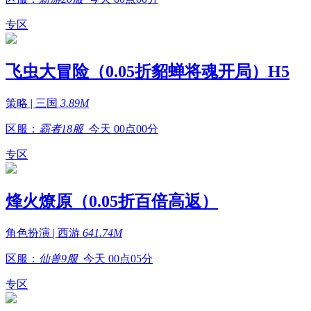
专区
飞虫大冒险（0.05折貂蝉将魂开局）H5
策略 | 三国
3.89M
区服：
霸者18服
今天 00点00分
专区
烽火燎原（0.05折百倍高返）
角色扮演 | 西游
641.74M
区服：
仙兽9服
今天 00点05分
专区