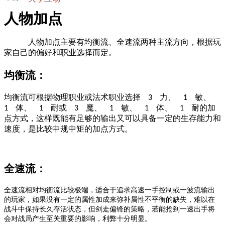
人物加点
人物加点主要有均衡流、全速流两种主流方向，根据玩
家自己的偏好和职业选择而定。
均衡流：
均衡流可根据物理职业或法术职业选择
力、
敏、
3
1
体、
耐或
魔、
敏、
体、
耐的加
1
1
3
1
1
1
点方式，这样既能有足够的输出又可以具备一定的生存能力和
速度，是比较中规中矩的加点方式。
全速流：
全速流相对均衡流比较极端，适合于追求高速一手控制或一波流输出
的玩家，如果没有一定的属性加成来弥补属性不平衡的缺失，难以在
战斗中保持长久存活状态，但剑走偏锋的策略，若能抢到一速出手将
会对战局产生至关重要的影响，利弊十分明显。