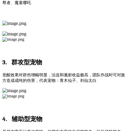
尊者、魔童哪吒
3.
群攻型宠物
觉醒效果对群伤增幅明显，法连和溅射收益极高，团队作战时可对敌
方造成成吨的伤害，代表宠物：青木仙子、剑仙太白
4.
辅助型宠物