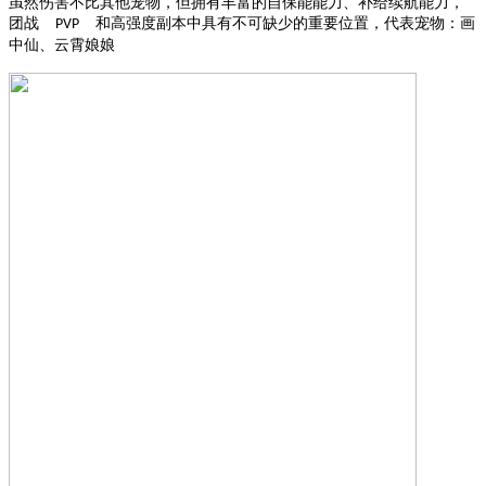
虽然伤害不比其他宠物，但拥有丰富的自保能能力、补给续航能力，
团战
和高强度副本中具有不可缺少的重要位置，代表宠物：画
PVP
中仙、云霄娘娘