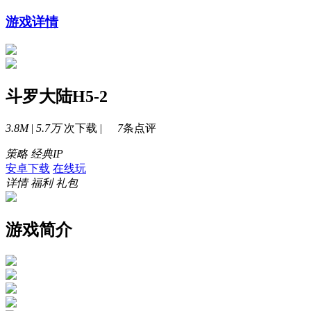
游戏详情
斗罗大陆H5-2
3.8M
|
5.7万
次下载 |
7
条点评
策略
经典IP
安卓下载
在线玩
详情
福利
礼包
游戏简介