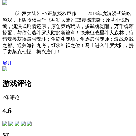
——《斗罗大陆》H5正版授权巨作—— 2019年度沉浸式策略
游戏，正版授权巨作《斗罗大陆》H5震撼来袭；原著小说改
编，沉浸式剧情还原，原创策略玩法，多武魂觉醒，万千魂环
搭配，与你创造斗罗大陆的新篇章！快来征战星斗大森林，狩
猎魂兽获得最强魂环；争霸斗魂场，角逐最强魂师；激战杀戮
之都、通关海神九考，继承神祇之位！马上进入斗罗大陆，携
手史莱克七怪，振兴唐门！
展开
游戏评论
7
条评论
4.6
5星