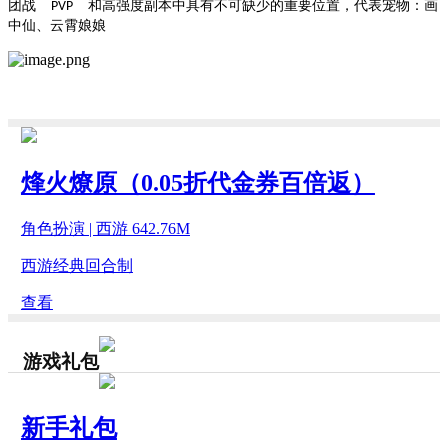
团战
和高强度副本中具有不可缺少的重要位置，代表宠物：画
PVP
中仙、云霄娘娘
烽火燎原（0.05折代金券百倍返）
角色扮演 | 西游 642.76M
西游经典回合制
查看
游戏礼包
新手礼包