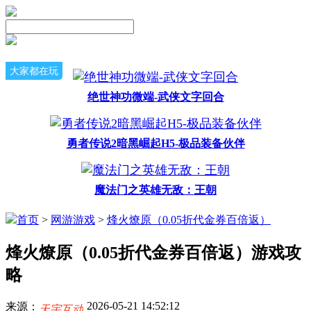
大家都在玩
绝世神功微端-武侠文字回合
勇者传说2暗黑崛起H5-极品装备伙伴
魔法门之英雄无敌：王朝
首页
>
网游游戏
>
烽火燎原（0.05折代金券百倍返）
烽火燎原（0.05折代金券百倍返）游戏攻
略
2026-05-21 14:52:12
来源：
天宇互动