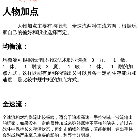
人物加点
人物加点主要有均衡流、全速流两种主流方向，根据玩
家自己的偏好和职业选择而定。
均衡流：
均衡流可根据物理职业或法术职业选择
力、
敏、
3
1
体、
耐或
魔、
敏、
体、
耐的加
1
1
3
1
1
1
点方式，这样既能有足够的输出又可以具备一定的生存能力和
速度，是比较中规中矩的加点方式。
全速流：
全速流相对均衡流比较极端，适合于追求高速一手控制或一波流输出
的玩家，如果没有一定的属性加成来弥补属性不平衡的缺失，难以在
战斗中保持长久存活状态，但剑走偏锋的策略，若能抢到一速出手将
会对战局产生至关重要的影响，利弊十分明显。