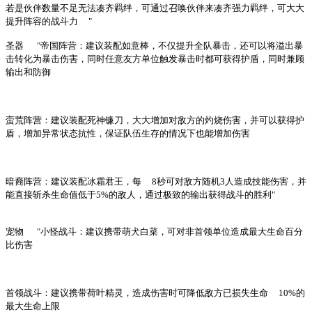
若是伙伴数量不足无法凑齐羁绊，可通过召唤伙伴来凑齐强力羁绊，可大大
提升阵容的战斗力
"
圣器
"帝国阵营：建议装配如意棒，不仅提升全队暴击，还可以将溢出暴
击转化为暴击伤害，同时任意友方单位触发暴击时都可获得护盾，同时兼顾
输出和防御
蛮荒阵营：建议装配死神镰刀，大大增加对敌方的灼烧伤害，并可以获得护
盾，增加异常状态抗性，保证队伍生存的情况下也能增加伤害
暗裔阵营：建议装配冰霜君王，每
8秒可对敌方随机3人造成技能伤害，并
能直接斩杀生命值低于5%的敌人，通过极致的输出获得战斗的胜利"
宠物
"小怪战斗：建议携带萌犬白菜，可对非首领单位造成最大生命百分
比伤害
首领战斗：建议携带荷叶精灵，造成伤害时可降低敌方已损失生命
10%的
最大生命上限