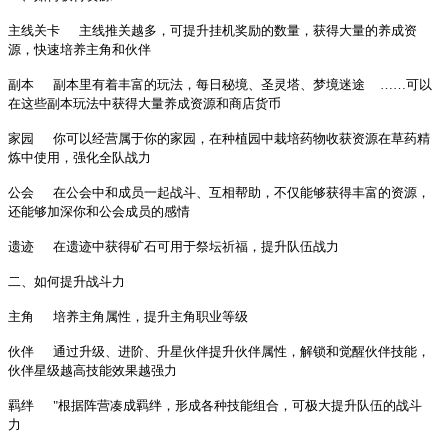
主线关卡
主线推关越多，可提升挂机奖励的数量，获得大量的养成资
源，快速培养主角和伙伴
副本
副本里有着丰富的玩法，每日秘境、圣灵塔、梦境迷途
……可以
在这些副本玩法中获得大量养成资源和商店货币
家园
你可以经营属于你的家园，在种植园中栽培药物收获资源在草药精
炼中使用，强化全队战力
公会
在公会中和成员一起战斗、互相帮助，不仅能够获得丰富的资源，
还能够加深你和公会成员的感情
遗迹
在遗迹中获得矿石可用于祭坛祈福，提升队伍战力
二、如何提升战斗力
主角
培养主角属性，提升主角职业等级
伙伴
通过升级、进阶、升星伙伴提升伙伴属性，解锁和觉醒伙伴技能，
伙伴星级越高技能效果越强力
羁绊
"根据阵营凑成羁绊，形成各种技能组合，可极大提升队伍的战斗
力