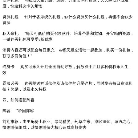
伙伴礼包
可获取大量升级、进阶、升星伙伴的资源，大大降低养成难
度，快速解决卡关烦恼
资源礼包
针对于各系统的礼包，缺什么资源买什么礼包，再也不会缺少
资源
积天豪礼
"每天可低价购买召唤伙伴、培养圣器和宠物、开宝箱的资源，
一键购买礼包可享受8折优惠
消费内容还可以配合每日累充
&积天累充活动一起叠加，购买一份礼包，
获取多份价值！"
终身卡
购买可永久开启全图自动寻敌，解放双手并且多种特权永久生
效
霸服必买
购买即送神话伙伴及该伙伴的升星碎片，同时享有每日资源和
抽卡奖励，以及永久特权
四、如何搭配阵容
阵容
"帝国阵容
前期推荐：由主角骑士职业、绿绮精灵、药草专家、潮汐法师、蒸汽之心、
快剑游侠组成，以快剑游侠为核心造成高额伤害