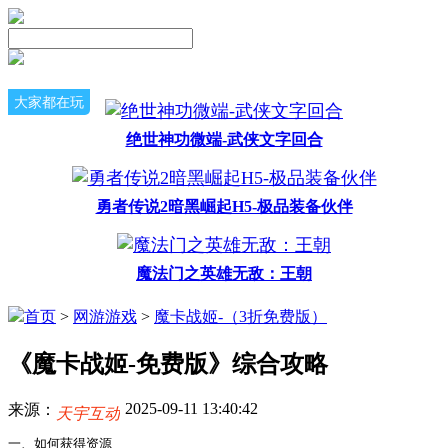
大家都在玩
绝世神功微端-武侠文字回合
勇者传说2暗黑崛起H5-极品装备伙伴
魔法门之英雄无敌：王朝
首页
>
网游游戏
>
魔卡战姬-（3折免费版）
《魔卡战姬-免费版》综合攻略
2025-09-11 13:40:42
来源：
天宇互动
一、如何获得资源