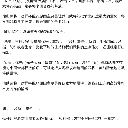
宝石：优先（技能释放属性宝石，攻击宝石，元素宝石，暴击宝石）输出
武将的技能一定要每个回合都能释放。
输出武将：这样搭配的原因主要是让我们武将能把输出到达最大的量化，每
次都能释放出技能，提高我们的击退能力。
. 辅助武将：该如何去搭配洗练跟宝石。
洗练：主技能效果增加优先，其次：
(步兵:攻击，防御，生命加成，格
挡，防御或者生命）比较平均能保持好我们武将的生存能力，还能稳定打出
输出。
宝石：优先（光芒宝石，破防宝石，禁疗宝石。衰弱宝石）辅助武将的技
能每个回合都释放的话，可以选择大规模攻击范围的武将，就能降低地方武
将的属性。
辅助武将：这样搭配的原因主要是降低敌方的属性，给我们工会的高战能打
出更高额的输出。
四．
装备
熔炼
：
低开启星辰封印需要装备强化到
+6和+9，才能分别开启封印一和封印
二。