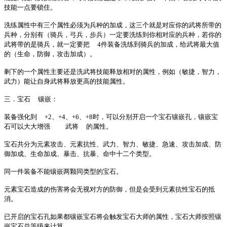
技能一点要锁住。
洗练属性中有三个属性必须为兵种的加成，这三个就是对应你的武将所带的
兵种，分别有（骑兵，弓兵，步兵）一定要洗练到你相对应的兵种，若你的
武将带的是骑兵，就一定要把
4件装备洗练到骑兵的加成，给武将最大值
的（生命，防御，攻击加成）。
剩下的一个属性主要还是洗武将技能释放相对的属性，例如（敏捷，智力，
武力）能让自身武将释放更高的技能属性。
三．宝石
镶嵌：
装备强化到
+2、+4、+6、+8时，可以分别开启一个宝石镶嵌孔，镶嵌宝
石可以大大增强
武将
的属性。
宝石共分为元素攻击、元素抗性、武力、智力、敏捷、急速、攻击加成、防
御加成、生命加成、暴击、抗暴、命中十二个类型。
同一件装备不能镶嵌两颗同类型的宝石。
元素宝石造成的伤害将会无视对方的防御，但是会受到元素抗性宝石的抵
消。
已开启的宝石孔如果都镶嵌宝石将会触发宝石大师的属性，宝石大师按照镶
嵌宝石总等级来计算。