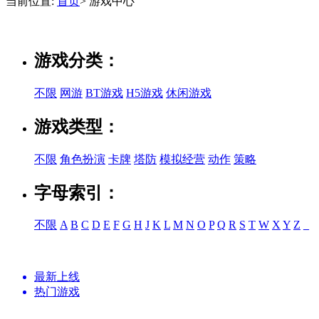
当前位置:
首页
> 游戏中心
游戏分类：
不限
网游
BT游戏
H5游戏
休闲游戏
游戏类型：
不限
角色扮演
卡牌
塔防
模拟经营
动作
策略
字母索引：
不限
A
B
C
D
E
F
G
H
J
K
L
M
N
O
P
Q
R
S
T
W
X
Y
Z
_
最新上线
热门游戏