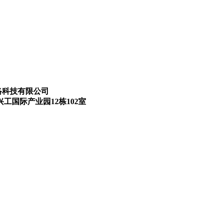
宇互动网络科技有限公司
工国际产业园12栋102室
脑，沉迷游戏伤身。合理安排时间，