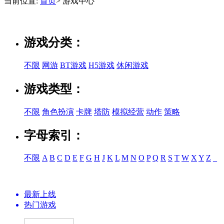
当前位置:
首页
> 游戏中心
游戏分类：
不限
网游
BT游戏
H5游戏
休闲游戏
游戏类型：
不限
角色扮演
卡牌
塔防
模拟经营
动作
策略
字母索引：
不限
A
B
C
D
E
F
G
H
J
K
L
M
N
O
P
Q
R
S
T
W
X
Y
Z
_
最新上线
热门游戏