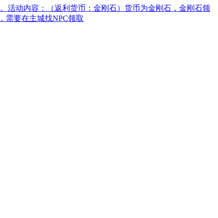
励。活动内容：（返利货币：金刚石）货币为金刚石，金刚石领
后，需要在主城找NPC领取