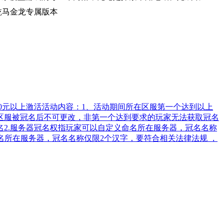
乾马金龙专属版本
000元以上激活活动内容：1、活动期间所在区服第一个达到以上
3、区服被冠名后不可更改，非第一个达到要求的玩家无法获取冠名
名2.服务器冠名权指玩家可以自定义命名所在服务器，冠名名称
名所在服务器，冠名名称仅限2个汉字，要符合相关法律法规 ，