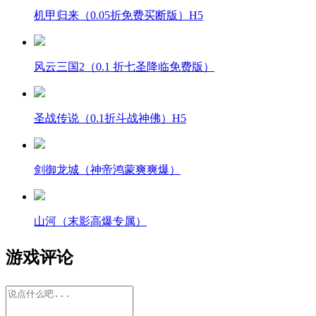
机甲归来（0.05折免费买断版）H5
风云三国2（0.1 折七圣降临免费版）
圣战传说（0.1折斗战神佛）H5
剑御龙城（神帝鸿蒙爽爽爆）
山河（末影高爆专属）
游戏评论