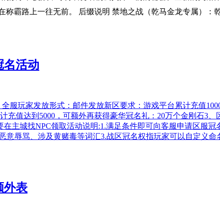
在称霸路上一往无前。 后缀说明 禁地之战（乾马金龙专属）：
冠名活动
动范围：全服玩家发放形式：邮件发放新区要求：游戏平台累计充值1
计充值达到5000，可额外再获得豪华冠名礼：20万个金刚石
在主城找NPC领取活动说明:1.满足条件即可向客服申请区服冠
、恶意辱骂、涉及黄赌毒等词汇3.战区冠名权指玩家可以自定义命
额外表