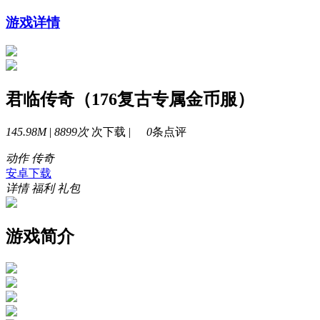
游戏详情
君临传奇（176复古专属金币服）
145.98M
|
8899次
次下载 |
0
条点评
动作
传奇
安卓下载
详情
福利
礼包
游戏简介