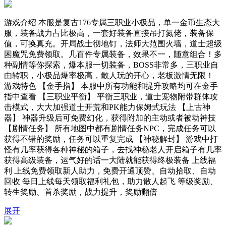
游戏介绍 本服是复古176专属三职业小极品，单一金币生态大
服，装备战力占比极高，一套好装备直接吊打氮佬，装备保
值，可换真充。开局战士彻地钉，法师大范围火墙，道士超级
困魔咒免费领取。几百件专属装备，效果不一，随意组合！多
种副情等你探索，爆本服一切装备，BOSS非常多，三职业自
由转职，小极品爆率极高，散人玩的开心，老板激情无限！
游戏特色 【金手指】 本服中所有功能和提升攻略均可在金手
指中查看 【三职业平衡】 平衡三职业，道士宠物附带群体攻
击模式，大大加强道士开荒和PK能力保姆式玩法 【上古神
器】 神器升级后可免费幻化，获得附加的主动或者被动神技
【剧情任务】 所有地图中都有剧情任务NPC，完成任务可以
获得不错的奖励，任务可以重复完成 【神秘解封】 游戏中打
怪有几率获得各种神秘的箱子，去找神秘老人开启箱子有几率
获得高级装备，运气好的话一大陆就能获得终极装备 上线福
利 上线免费领取新人助力，免费开通顶赞、自动拾取、自动
回收 每日上线每天领取福利礼包，助力散人起飞 等级奖励、
转生奖励、首杀奖励，战力提升，奖励翻倍
展开