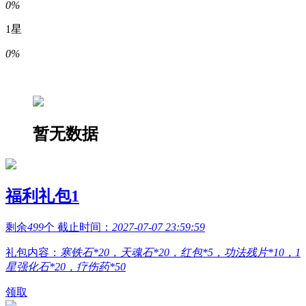
0%
1星
0%
暂无数据
福利礼包1
剩余
499
个 截止时间：
2027-07-07 23:59:59
礼包内容：
寒铁石*20，天魂石*20，红包*5，功法残片*10，1
星强化石*20，疗伤药*50
领取