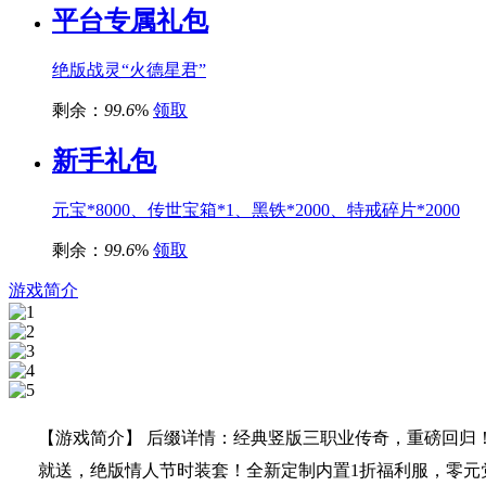
平台专属礼包
绝版战灵“火德星君”
剩余：
99.6
%
领取
新手礼包
元宝*8000、传世宝箱*1、黑铁*2000、特戒碎片*2000
剩余：
99.6
%
领取
游戏简介
【游戏简介】 后缀详情：经典竖版三职业传奇，重磅回归
就送，绝版情人节时装套！全新定制内置1折福利服，零元