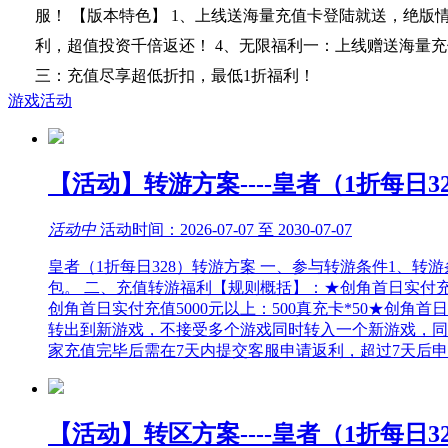
服！ 【版本特色】 1、上线送海量充值卡登陆就送，绝版情
利，超值投资千倍返还！ 4、无限福利一：上线赠送海量充
三：充值尽享超低折扣，最低1折福利！
游戏活动
【活动】转游方案----皇者（1折每日3
活动中
活动时间：2026-07-07 至 2030-07-07
皇者（1折每日328）转游方案 一、参与转游条件1、
包。 二、充值转游福利【规则概括】：★创角首日实付充值200-
创角首日实付充值5000元以上：500真充卡*50★创角
转出到新游戏，不接受多个游戏同时转入一个新游戏，同
家充值完毕后需在7天内提交客服申请返利，超过7天后
【活动】转区方案----皇者（1折每日3