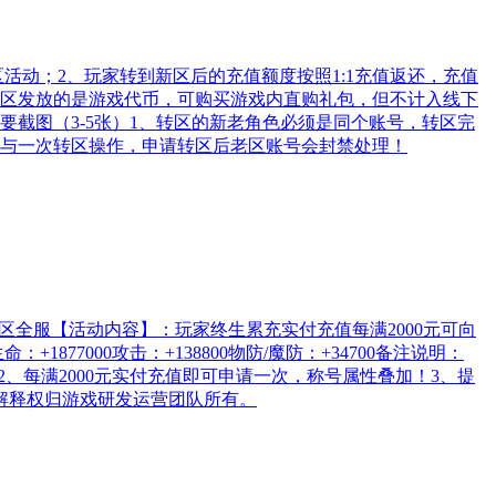
区活动；2、玩家转到新区后的充值额度按照1:1充值返还，充值
3、转区发放的是游戏代币，可购买游戏内直购礼包，但不计入线下
截图（3-5张）1、转区的新老角色必须是同个账号，转区完
参与一次转区操作，申请转区后老区账号会封禁处理！
区全服【活动内容】：玩家终生累充实付充值每满2000元可向
7000攻击：+138800物防/魔防：+34700备注说明：
、每满2000元实付充值即可申请一次，称号属性叠加！3、提
终解释权归游戏研发运营团队所有。