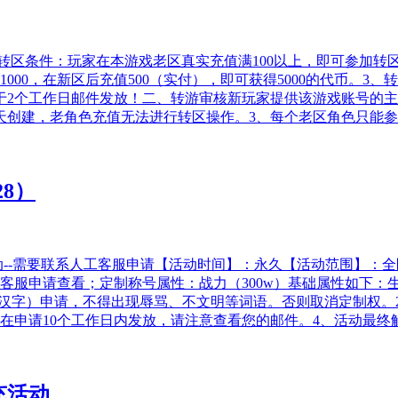
、转区条件：玩家在本游戏老区真实充值满100以上，即可参加转
000，在新区后充值500（实付），即可获得5000的代币。
于2个工作日邮件发放！二、转游审核新玩家提供该游戏账号的主要
天创建，老角色充值无法进行转区操作。3、每个老区角色只能
28）
活动--需要联系人工客服申请【活动时间】：永久【活动范围】：全
查看；定制称号属性：战力（300w）基础属性如下：生命：+187
个汉字）申请，不得出现辱骂、不文明等词语。否则取消定制权。2
会在申请10个工作日内发放，请注意查看您的邮件。4、活动最
充活动