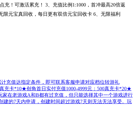
！可激活累充！ 3、充值比例1:1000，首冲最高20倍返
无限元宝真回收，每日更有双倍元宝回收卡 6、无限福利
付累计充值达指定条件，即可联系客服申请对应档位转游礼
卡*10★创角首日实付充值1000-4999元：500真充卡*20★
1、转游玩家在老游戏A和B都有过充值，但只能选择其中一个游戏进行
创建的7天内申请，创建时间超过游戏7天则无法无法享受。玩