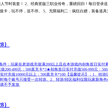
人节时装套！ 2、经典竖版三职业传奇，重磅回归！每日登录送点充
值卡，玩不停，送不停。 5、无限福利二：疯狂白嫖，装备道具
28）
转游条件：玩家在老游戏充值满200以上且在本游戏内创角首日实
499元：500真充卡*3★创角首日实付充值500-999元：500真充
首日实付充值10000元以上：500真充卡*100【温馨提示】：
时每个账号只接受一次转游。2、转游/转区福利仅限玩家新角色
申请不予发放
28）