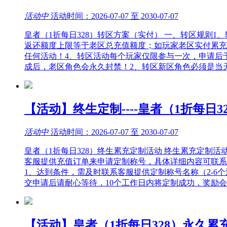
活动中
活动时间：2026-07-07 至 2030-07-07
皇者（1折每日328）转区方案（实付） 一、转区规则1
返还额度上限等于老区总充值额度；如玩家老区实付累充1
任何活动！4、转区活动每个玩家仅限参与一次，申请后
成后，老区角色会永久封禁！2、转区新区角色必须是当
【活动】终生定制----皇者（1折每日3
活动中
活动时间：2026-07-07 至 2030-07-07
皇者（1折每日328）终生累充定制活动 终生累充定制
客服提供充值订单来申请定制称号，具体详细内容可联系客服申请
1、达到条件，需及时联系客服提供定制称号名称（2-6
交申请后请耐心等待，10个工作日内将定制成功，奖励
【活动】皇者（1折每日328）永久累