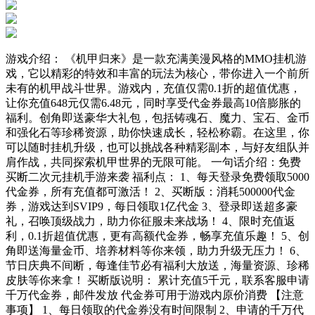
游戏介绍： 《机甲归来》是一款充满美漫风格的MMO挂机游
戏，它以精彩的特效和丰富的玩法为核心，带你进入一个前所
未有的机甲战斗世界。游戏内，充值仅需0.1折的超值优惠，
让你充值648元仅需6.48元，同时享受代金券最高10倍膨胀的
福利。创角即送豪华大礼包，包括铸魂石、魔力、宝石、金币
和强化石等珍稀资源，助你快速成长，轻松称霸。在这里，你
可以随时挂机升级，也可以挑战各种精彩副本，与好友组队并
肩作战，共同探索机甲世界的无限可能。 一句话介绍：免费
买断二次元挂机手游来袭 福利点： 1、每天登录免费领取5000
代金券，所有充值都可激活！ 2、买断版：消耗500000代金
券，游戏达到SVIP9，每日领取1亿代金 3、登录即送超多豪
礼，召唤顶级战力，助力你征服未来战场！ 4、限时充值返
利，0.1折超值优惠，更有高额代金券，畅享充值乐趣！ 5、创
角即送海量金币、培养材料等你来领，助力升级无压力！ 6、
节日庆典不间断，每逢佳节必有福利大放送，海量资源、珍稀
皮肤等你来拿！ 买断版说明： 累计充值5千元，联系客服申请
千万代金券，邮件发放 代金券可用于游戏内原价消费 【注意
事项】 1、每日领取的代金券没有时间限制 2、申请的千万代