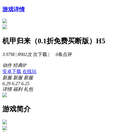
游戏详情
机甲归来（0.1折免费买断版）H5
3.97M
|
8902次
次下载 |
0
条点评
动作
经典IP
安卓下载
在线玩
新服
新服
新服
6.29
6.27
6.25
详情
福利
礼包
游戏简介