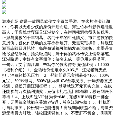
游戏介绍 这是一款国风武侠文字冒险手游。在这片浩渺江湖
中，你将以无名少侠的身份开启命途。穿过竹林剑影偶遇隐世
高人，于客栈对弈窥见江湖秘辛，在崖间秘洞拾得失传残卷。
正派与魔教的千年纠葛、名门子弟的生死情义、市井游侠的快
意恩仇，皆化作跃动的文字徐徐展开。无需繁琐操作，静观江
湖百态随日月轮转，每段邂逅都可能触发命运转折。水墨丹青
绘尽恩怨浮沉，指尖轻点间，属于你的武林传说正悄然落笔。
江湖路远，幸好有文字相伴；侠名未成，等你用选择书写。
一句话：文字闯江湖，书写你的侠客传奇 充值比例：1:1000
【福利介绍】 1、全场物价锁定永久0.05折，江湖畅玩无负
担，消费轻松无压力！ 2、登陆即送元宝招募令*100、100W
元宝、500W银两、500W修为和10W至尊灵液、开局资源直接
拉满，轻松开启江湖征程！ 3、登录就送万元真实充值，在线
还能参与万次福利抽奖，充值卡礼包无门槛领取，秒速到账不
等待！ 4、上线即送VIP修为卡*648，顶级VIP18特权一键全
开，无需氪金就能享受满V待遇，尊享江湖特权！ 5、挂机即
可自动推关，轻松躺平也能进阶！离线期间收益不断，海量资
源无需费力肝玩，轻松囤满背包！ 6、不费肝不氪金，满满真