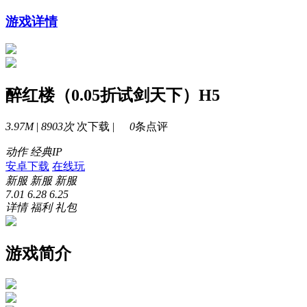
游戏详情
醉红楼（0.05折试剑天下）H5
3.97M
|
8903次
次下载 |
0
条点评
动作
经典IP
安卓下载
在线玩
新服
新服
新服
7.01
6.28
6.25
详情
福利
礼包
游戏简介