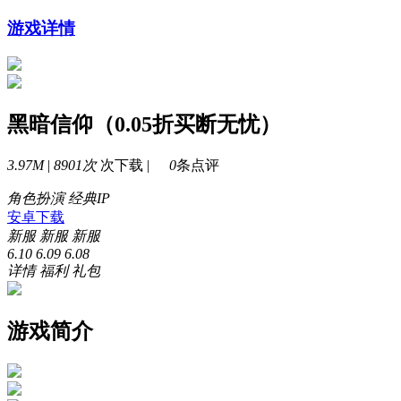
游戏详情
黑暗信仰（0.05折买断无忧）
3.97M
|
8901次
次下载 |
0
条点评
角色扮演
经典IP
安卓下载
新服
新服
新服
6.10
6.09
6.08
详情
福利
礼包
游戏简介