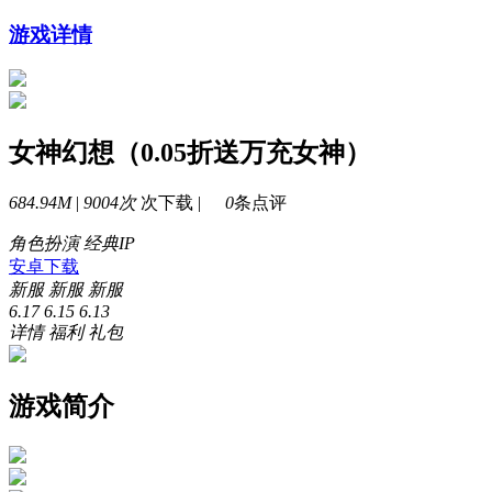
游戏详情
女神幻想（0.05折送万充女神）
684.94M
|
9004次
次下载 |
0
条点评
角色扮演
经典IP
安卓下载
新服
新服
新服
6.17
6.15
6.13
详情
福利
礼包
游戏简介