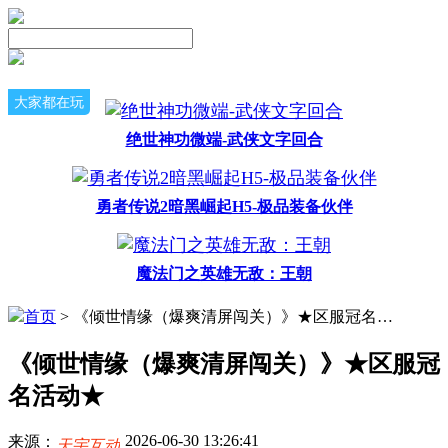
大家都在玩
绝世神功微端-武侠文字回合
勇者传说2暗黑崛起H5-极品装备伙伴
魔法门之英雄无敌：王朝
首页
> 《倾世情缘（爆爽清屏闯关）》★区服冠名活动★
《倾世情缘（爆爽清屏闯关）》★区服冠
名活动★
2026-06-30 13:26:41
来源：
天宇互动