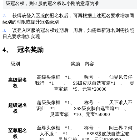
级冠名权，则s1服的冠名权以小刚的意愿为准
2.
获得该登入区服的冠名权后，可再根据上述冠名要求增加同
级别的时限或提升冠名级别
3.
该登入区服的冠名权过期后一周后，如需重新冠名则需按照
日充要求增加实现
4、
冠名奖励
级别
奖励
内容
高级头像框
*1、
称号
·
仙界风云任
高级冠名
我行
*1
、
SS级皮肤自选宝箱*1
、
灵
权
草宝箱
*5、元宝*20000
超级头像框
*1、
称号
·
天下谁人不
超级冠名
识仙
*1
、
SSS级皮肤自选宝箱*1
、
权
灵草宝箱
*10、元宝*50000
至尊头像框
*1、
称号
·
问三界？何
至尊冠名
人不服！
*1
、
SSSS级皮肤自选宝箱
权
*1
、
灵草宝箱
*20、元宝*100000