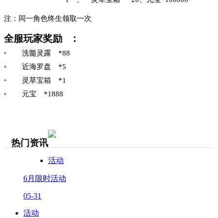
注：同一角色终生领取一次
全服玩家奖励
：
•
洗髓灵露
*88
•
近海罗盘
*5
•
灵草宝箱
*1
•
元宝
*1888
热门资讯
活动
6月限时活动
05-31
活动