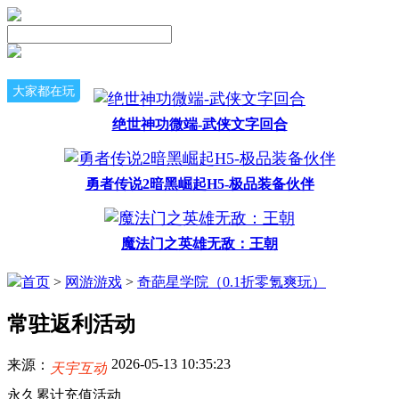
大家都在玩
绝世神功微端-武侠文字回合
勇者传说2暗黑崛起H5-极品装备伙伴
魔法门之英雄无敌：王朝
首页
>
网游游戏
>
奇葩星学院（0.1折零氪爽玩）
常驻返利活动
2026-05-13 10:35:23
来源：
天宇互动
永久累计充值活动