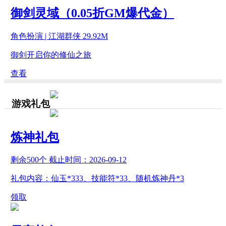
御剑灵域（0.05折GM爆代金）
角色扮演 | 江湖群侠 29.92M
御剑开启你的修仙之旅
查看
游戏礼包
炼神礼包
剩余
500
个 截止时间：
2026-09-12
礼包内容：仙玉*333、技能符*33、随机炼神丹*3
领取