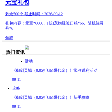
元宝礼包
剩余
500
个 截止时间：
2026-09-12
礼包内容：元宝*6666、[低]宠物经验口粮*66、随机注灵
丹*6
领取
热门资讯
活动
《御剑灵域（0.05折GM爆代金）》常驻返利活动
09-11
攻略
《御剑灵域（0.05折GM爆代金）》新手攻略
09-11