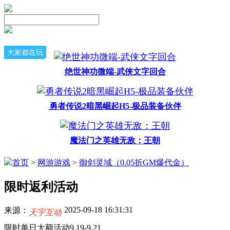
大家都在玩
绝世神功微端-武侠文字回合
勇者传说2暗黑崛起H5-极品装备伙伴
魔法门之英雄无敌：王朝
首页
>
网游游戏
>
御剑灵域（0.05折GM爆代金）
限时返利活动
2025-09-18 16:31:31
来源：
天宇互动
限时单日大额活动9.19-9.21