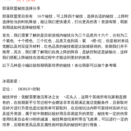
部落联盟秘技选择分享
部落联盟里目前有
16个秘技，可上阵四个秘技，选择合适的秘技，上阵时
选择恰当的时机释放，能让我们更快通关，打出更高伤害！资源有限，萌新
前期该如何选择秘技呢？
首先，我们需要了解的是目前游戏内秘技分为三个品质共十六个，分别为三
个紫色、十个橙色、三个红色，品质又低到高：紫
<橙<红，但是相对来说
觉醒以及对应提升材料，红色品质的秘技都是比较难获得的。前期我们并不
推荐，其次，我们要了解我们自身上阵的阵容，是缺控制还是缺输出，这样
我们搭配上阵秘技在游戏过程中才能达到更好的效果。
以下几种是小编比较前期萌新培养的秘技！各位萌新可以做个参考哦
冰霜新星：
定位：
DEBUF+控制
秘技评价：觉醒需要激活寒冰之女
+石头人，这两个英雄所有玩家都是拥
有的，在前期新手引导过程中会赠送非常容易满足激活觉醒条件，且获取对
应碎片进行升星也是比较简单可获取到，在后续玩法内即可获得对应碎片以
及提升资源，属于前中期都比较好用且容易提升的类型，秘技有一定的伤害
使用结束后会有10秒的减速，秘技释放结束时带击飞效果，可以进行一定的
培养，后期有更高品质且属性相对较高的秘技时进行替换，