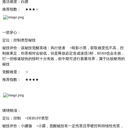
激活难度：白嫖
推荐指数：
★★★☆
一箭穿心：
定位：控制类型秘技
秘技评价：该秘技觉醒英雄：风行使者
+暗影小黑，获取难度也不高，控
制效果足，伤害相对会较低，但是释放必定造成迷惑3秒，BOSS也会生效，
打一些移速较快的怪时十分有效，前中期可进行着重培养，属于比较耐用的
秘技
觉醒难度：
☆
推荐指数：
★★★★
缠绕根须：
定位：控制
+DEBUFF类型
秘技评价：小娜迦
+小露，觉醒秘技有一定伤害且带硬控和持续性伤害，