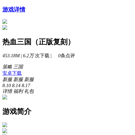
游戏详情
热血三国（正版复刻）
453.18M
|
6.2万
次下载 |
0
条点评
策略
三国
安卓下载
新服
新服
新服
8.10
8.14
8.17
详情
福利
礼包
游戏简介