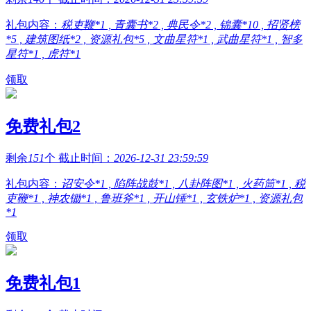
礼包内容：
税吏鞭*1 , 青囊书*2 , 典民令*2 , 锦囊*10 , 招贤榜
*5 , 建筑图纸*2 , 资源礼包*5 , 文曲星符*1 , 武曲星符*1 , 智多
星符*1 , 虎符*1
领取
免费礼包2
剩余
151
个 截止时间：
2026-12-31 23:59:59
礼包内容：
诏安令*1 , 陷阵战鼓*1 , 八卦阵图*1 , 火药筒*1 , 税
吏鞭*1 , 神农锄*1 , 鲁班斧*1 , 开山锤*1 , 玄铁炉*1 , 资源礼包
*1
领取
免费礼包1