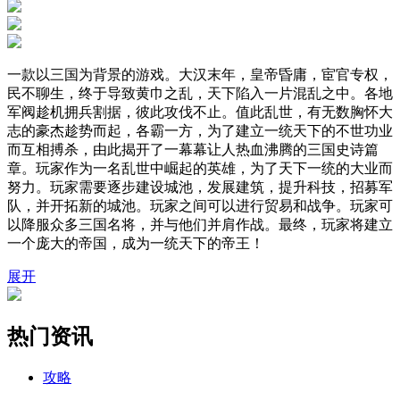
一款以三国为背景的游戏。大汉末年，皇帝昏庸，宦官专权，
民不聊生，终于导致黄巾之乱，天下陷入一片混乱之中。各地
军阀趁机拥兵割据，彼此攻伐不止。值此乱世，有无数胸怀大
志的豪杰趁势而起，各霸一方，为了建立一统天下的不世功业
而互相搏杀，由此揭开了一幕幕让人热血沸腾的三国史诗篇
章。玩家作为一名乱世中崛起的英雄，为了天下一统的大业而
努力。玩家需要逐步建设城池，发展建筑，提升科技，招募军
队，并开拓新的城池。玩家之间可以进行贸易和战争。玩家可
以降服众多三国名将，并与他们并肩作战。最终，玩家将建立
一个庞大的帝国，成为一统天下的帝王！
展开
热门资讯
攻略