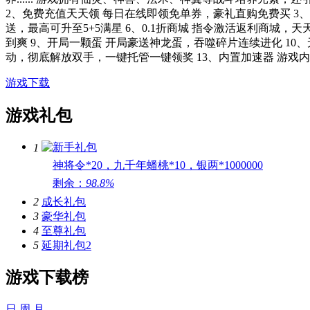
2、免费充值天天领 每日在线即领免单券，豪礼直购免费买 3
送，最高可升至5+5满星 6、0.1折商城 指令激活返利商城，
到爽 9、开局一颗蛋 开局豪送神龙蛋，吞噬碎片连续进化 10、
动，彻底解放双手，一键托管一键领奖 13、内置加速器 游戏
游戏下载
游戏礼包
新手礼包
1
神将令*20，九千年蟠桃*10，银两*1000000
剩余：
98.8%
2
成长礼包
3
豪华礼包
4
至尊礼包
5
延期礼包2
游戏下载榜
日
周
月