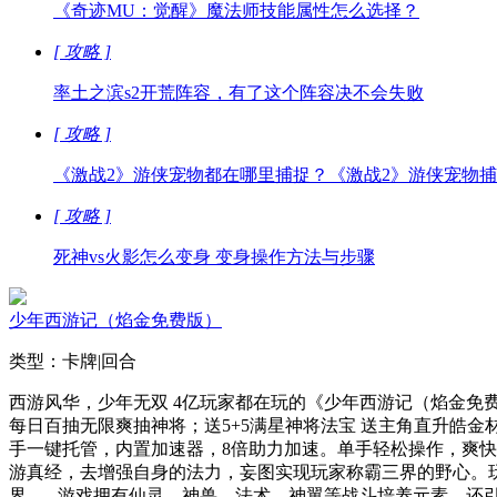
《奇迹MU：觉醒》魔法师技能属性怎么选择？
[ 攻略 ]
率土之滨s2开荒阵容，有了这个阵容决不会失败
[ 攻略 ]
《激战2》游侠宠物都在哪里捕捉？《激战2》游侠宠物
[ 攻略 ]
死神vs火影怎么变身 变身操作方法与步骤
少年西游记（焰金免费版）
类型：卡牌|回合
西游风华，少年无双 4亿玩家都在玩的《少年西游记（焰金免
每日百抽无限爽抽神将；送5+5满星神将法宝 送主角直升皓
手一键托管，内置加速器，8倍助力加速。单手轻松操作，爽快
游真经，去增强自身的法力，妄图实现玩家称霸三界的野心。
界...... 游戏拥有仙灵、神兽、法术、神翼等战斗培养元素