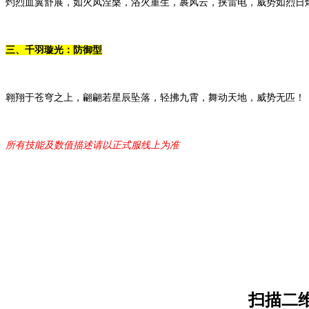
灼烈血翼舒展，如火凤涅槃，浴火重生，裹风云，挟雷电，威势如烈日
三、千羽璇光：防御型
翱翔于苍穹之上，翩翩若星辰坠落，轻拂九霄，舞动天地，威势无匹！
所有技能及数值描述请以正式服线上为准
扫描二