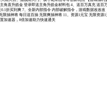
、主角直升皓金 登录即送主角升皓金材料包 4、送百万真充 送百
天天0.1折买到爽 7、全新内部指令 内部破解指令，游戏数据改改
无限抽神将 每日送百抽 无限爽抽神将 11、资源1元宝 无限资源
内置加速器，8倍加速助力快速通关