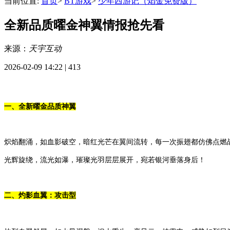
当前位置:
首页
>
BT游戏
>
少年西游记（焰金免费版）
全新品质曜金神翼情报抢先看
来源：
天宇互动
2026-02-09 14:22 |
413
一、
全新曜金品质神翼
炽焰翻涌，如血影破空，暗红光芒在翼间流转，每一次振翅都仿佛点燃
光辉旋绕，流光如瀑，璀璨光羽层层展开，宛若银河垂落身后！
二、灼影血翼：攻击型