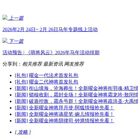
上一篇
2026年2月 24日~ 2月 26日马年专题线上活动
下一篇
活动预告 | 《萌将风云》2026年马年活动排期
分享到：
相关推荐
最新资讯
网友推荐
[礼包]
曜金一代法术首发礼包
[礼包]
曜金二代神将首发礼包
[新闻]
衔山填海，沧海葬生！全新曜金神将衔羽魂·精卫
[新闻]
锁核收割，霜封全场！全新曜金神将霜龙吟·敖闰
[新闻]
破盾控敌，霜杀号群！全新曜金神将疏洪圣·大禹
[新闻]
全新曜金神将拜月使·阿狐情报抢先看！
[新闻]
全新曜金神将谪星笔·婉儿情报抢先看！
[新闻]
全新曜金神将阴律司·钟馗情报抢先看！
[ 攻略 ]