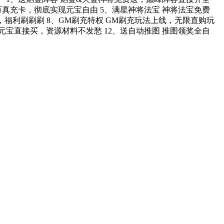
万真充卡，彻底实现元宝自由 5、满星神将法宝 神将法宝免费
改，福利刷刷刷 8、GM刷充特权 GM刷充玩法上线，无限直购玩
1元宝直接买，资源材料不发愁 12、送自动推图 推图领奖全自