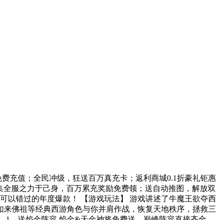
费充值；全民冲级，狂送百万真充卡；返利商城0.1折豪礼钜惠
，集全服之力于己身，百万累充奖励免费领；送自动推图，解放双
可以错过的年度爆款！ 【游戏玩法】 游戏讲述了牛魔王欲夺西
如来佛祖等经典西游角色与你并肩作战，恢复天地秩序，拯救三
】 1、送焰金阵容 焰金&天金神将免费送，巅峰阵容直接齐全