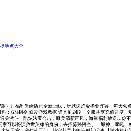
捕捉地点大全
费版）》福利升级版已全新上线，玩就送焰金毕业阵容，每天领免
金材料；GM指令 修改游戏数据 道具刷刷刷；全服共享充值进度
通关激斗，酷炫法宝合击，唯美清新画风，海量福利放送…你不
玩家可以扮演救世英雄的身份，去招募孙悟空、二郎神、哪吒、
，还引大闹天宫、激战南天门、镇守花果山等等创新玩法 【游戏福利