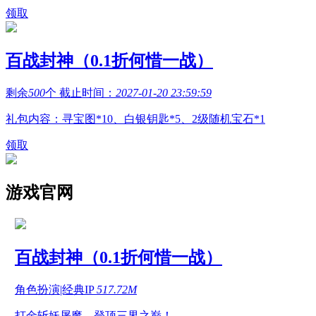
领取
百战封神（0.1折何惜一战）
剩余
500
个 截止时间：
2027-01-20 23:59:59
礼包内容：寻宝图*10、白银钥匙*5、2级随机宝石*1
领取
游戏官网
百战封神（0.1折何惜一战）
角色扮演|经典IP
517.72M
打金斩妖屠魔，登顶三界之巅！