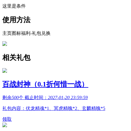
这里是条件
使用方法
主页图标福利-礼包兑换
相关礼包
百战封神（0.1折何惜一战）
剩余
500
个 截止时间：
2027-01-20 23:59:59
礼包内容：伏龙精魂*1、冥虎精魄*2、玄麟精魄*5
领取