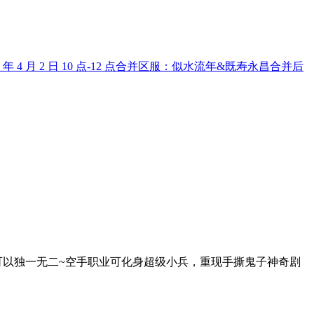
 月 2 日 10 点-12 点合并区服：似水流年&既寿永昌合并后
可以独一无二~空手职业可化身超级小兵，重现手撕鬼子神奇剧