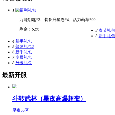
福利礼包
1
万能钥匙*2、装备升星卷*4、活力药草*99
剩余：
62%
2
春节礼包
3
新手礼包
4
新手礼包
5
普发礼包2
6
新手礼包
7
专属礼包
8
升级礼包
最新开服
斗转武林（星夜高爆超变）
星夜55区