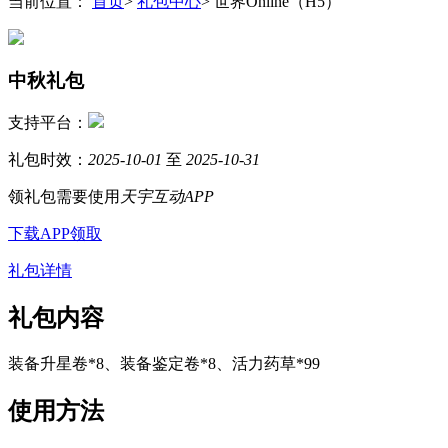
当前位置：
首页
>
礼包中心
> 世界Online（H5）
中秋礼包
支持平台：
礼包时效：
2025-10-01
至
2025-10-31
领礼包需要使用
天宇互动APP
下载APP领取
礼包详情
礼包内容
装备升星卷*8、装备鉴定卷*8、活力药草*99
使用方法