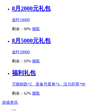
8月2000元礼包
金叶10000
剩余：
90
%
领取
8月5000元礼包
金叶20000
剩余：
93
%
领取
福利礼包
万能钥匙*2、装备升星卷*4、活力药草*99
剩余：
62
%
领取
游戏资讯