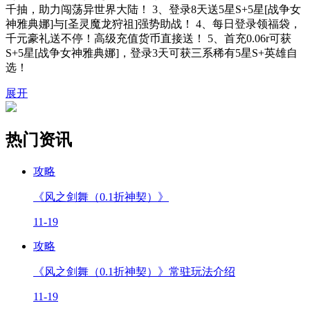
千抽，助力闯荡异世界大陆！ 3、登录8天送5星S+5星[战争女
神雅典娜]与[圣灵魔龙狩祖]强势助战！ 4、每日登录领福袋，
千元豪礼送不停！高级充值货币直接送！ 5、首充0.06r可获
S+5星[战争女神雅典娜]，登录3天可获三系稀有5星S+英雄自
选！
展开
热门资讯
攻略
《风之剑舞（0.1折神契）》
11-19
攻略
《风之剑舞（0.1折神契）》常驻玩法介绍
11-19