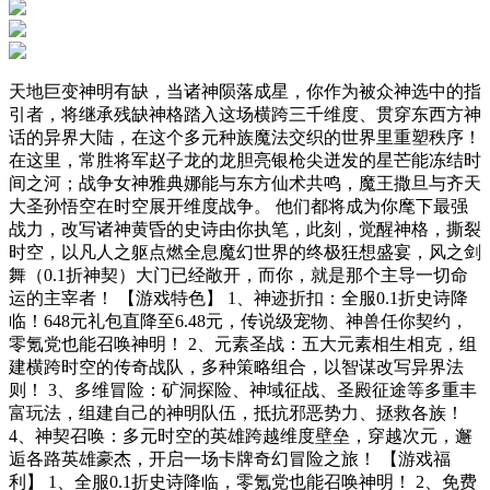
天地巨变神明有缺，当诸神陨落成星，你作为被众神选中的指
引者，将继承残缺神格踏入这场横跨三千维度、贯穿东西方神
话的异界大陆，在这个多元种族魔法交织的世界里重塑秩序！
在这里，常胜将军赵子龙的龙胆亮银枪尖迸发的星芒能冻结时
间之河；战争女神雅典娜能与东方仙术共鸣，魔王撒旦与齐天
大圣孙悟空在时空展开维度战争。 他们都将成为你麾下最强
战力，改写诸神黄昏的史诗由你执笔，此刻，觉醒神格，撕裂
时空，以凡人之躯点燃全息魔幻世界的终极狂想盛宴，风之剑
舞（0.1折神契）大门已经敞开，而你，就是那个主导一切命
运的主宰者！ 【游戏特色】 1、神迹折扣：全服0.1折史诗降
临！648元礼包直降至6.48元，传说级宠物、神兽任你契约，
零氪党也能召唤神明！ 2、元素圣战：五大元素相生相克，组
建横跨时空的传奇战队，多种策略组合，以智谋改写异界法
则！ 3、多维冒险：矿洞探险、神域征战、圣殿征途等多重丰
富玩法，组建自己的神明队伍，抵抗邪恶势力、拯救各族！
4、神契召唤：多元时空的英雄跨越维度壁垒，穿越次元，邂
逅各路英雄豪杰，开启一场卡牌奇幻冒险之旅！ 【游戏福
利】 1、全服0.1折史诗降临，零氪党也能召唤神明！ 2、免费