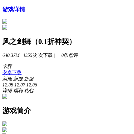
游戏详情
风之剑舞（0.1折神契）
640.37M
|
4355次
次下载 |
0
条点评
卡牌
安卓下载
新服
新服
新服
12.08
12.07
12.06
详情
福利
礼包
游戏简介