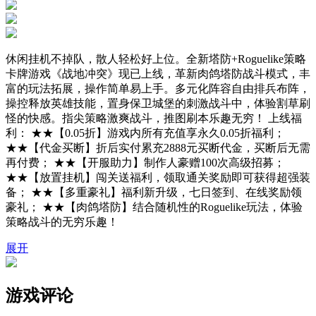
休闲挂机不掉队，散人轻松好上位。全新塔防+Roguelike策略
卡牌游戏《战地冲突》现已上线，革新肉鸽塔防战斗模式，丰
富的玩法拓展，操作简单易上手。多元化阵容自由排兵布阵，
操控释放英雄技能，置身保卫城堡的刺激战斗中，体验割草刷
怪的快感。指尖策略激爽战斗，推图刷本乐趣无穷！ 上线福
利： ★★【0.05折】游戏内所有充值享永久0.05折福利；
★★【代金买断】折后实付累充2888元买断代金，买断后无需
再付费； ★★【开服助力】制作人豪赠100次高级招募；
★★【放置挂机】闯关送福利，领取通关奖励即可获得超强装
备； ★★【多重豪礼】福利新升级，七日签到、在线奖励领
豪礼； ★★【肉鸽塔防】结合随机性的Roguelike玩法，体验
策略战斗的无穷乐趣！
展开
游戏评论