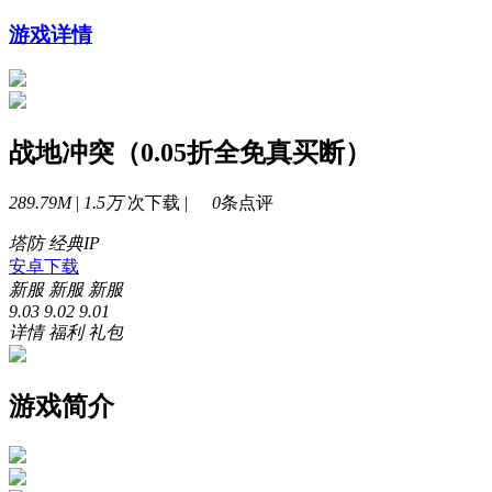
游戏详情
战地冲突（0.05折全免真买断）
289.79M
|
1.5万
次下载 |
0
条点评
塔防
经典IP
安卓下载
新服
新服
新服
9.03
9.02
9.01
详情
福利
礼包
游戏简介