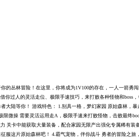
你的丛林冒险！在这里，你将成为1V100的存在，一人一箭勇闯
凭借你过人的灵活走位、极限手速技巧，来打败各种怪物和bos
者大陆等你！ 游戏特色： 1.别具一格，梦幻家园 原始森林，
 ，极限微操 需要灵活运用走A，极限手速来打败怪物，击败最终b
强战力 关卡中能获取大量装备，配合家园无限产出强化专属稀有装
征服这片原始森林吧！ 4.霸气宠物，伴你战斗 勇者的冒险之