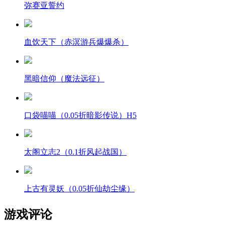
弥赛亚誓约
血饮天下（赤溟游兵爆爆杀）
黑暗信仰（魔法远征）
口袋喵喵（0.05折暗影传说）H5
太阁立志2（0.1折风起战国）
上古有灵妖（0.05折仙劫尘缘）
游戏评论