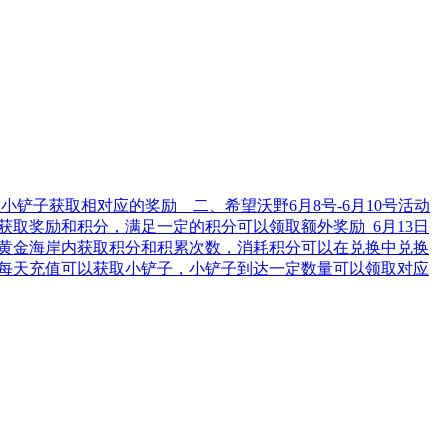
小铲子获取相对应的奖励 二、希望沃野6月8号-6月10号活动
获取奖励和积分，满足一定的积分可以领取额外奖励 6月13日
以在黄金海岸内获取积分和积累次数，消耗积分可以在兑换中兑换
开放每天充值可以获取小铲子，小铲子到达一定数量可以领取对应