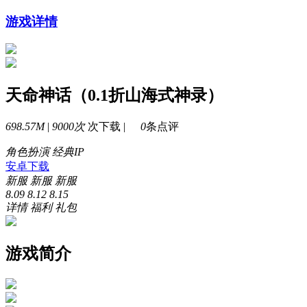
游戏详情
天命神话（0.1折山海式神录）
698.57M
|
9000次
次下载 |
0
条点评
角色扮演
经典IP
安卓下载
新服
新服
新服
8.09
8.12
8.15
详情
福利
礼包
游戏简介