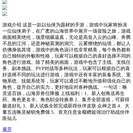
游戏介绍 这是一款以仙侠为题材的手游，游戏中玩家将扮演
一位仙侠弟子，在广袤的山海世界中展开一场冒险之旅，游戏
画面精美绝伦，场景细腻逼真，无论是高耸入云的山峰、奔腾
不息的江河，还是神秘莫测的洞穴、云雾缭绕的仙境，都让人
彷佛身临其境，游戏中的角色设计也非常精美，每个角色都有
自己独特的外貌和性格，玩家可以根据自己的喜好选择不同的
角色进行游戏。除了精美的画面，游戏中包含了主线、支线任
务、副本挑战、PVP对战等多种玩法，玩家可以根据自己的喜
好选择不同的玩法进行游戏，游戏中还有丰富的装备系统、宠
物系统、技能系统等，玩家可以通过不断地升级和强化自己的
角色，提升自己的实力，更好地应对各种挑战。 一句话：唤
灵送百抽，山海异兽任降服 上线福利：1、新人创角送再生
药、角色更名卡、角色职业转换券 2、集齐全部道痕，可获得
极道好礼 3、新人试炼全部完成获得伙伴皮肤 众神之首 4、大
量五连唤灵秘钥免费领 5、首充任意金额赠超强治疗助战伙伴
医仙儿
展开