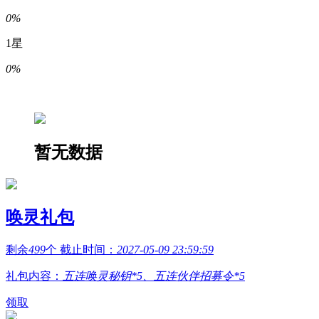
0%
1星
0%
暂无数据
唤灵礼包
剩余
499
个 截止时间：
2027-05-09 23:59:59
礼包内容：
五连唤灵秘钥*5、五连伙伴招募令*5
领取