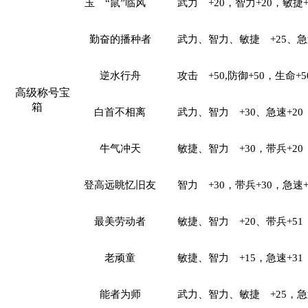
玉
“鼠”临风
武力
+20，智力+20，敏捷+
勤奋的播种者
武力、智力、敏捷
+25、急
逆水行舟
攻击
+50,防御+50，生命+5
高级称号宝
箱
白首不相离
武力、智力
+30、急速+20
牛气冲天
敏捷、智力
+30，带兵+20
登高远眺忆旧友
智力
+30，带兵+30，急速+
最美劳动者
敏捷、智力
+20、带兵+51
老顽童
敏捷、智力
+15，急速+31
能者为师
武力、智力、敏捷
+25，急