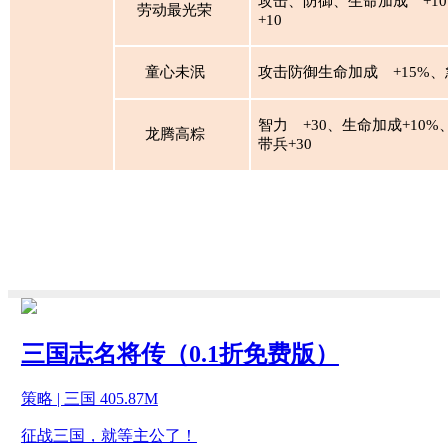
攻击、防御、生命加成
+1
劳动最光荣
+10
童心未泯
攻击防御生命加成
+15%、
智力
+30、生命加成+10%
龙腾高粽
带兵+30
三国志名将传（0.1折免费版）
策略 | 三国 405.87M
征战三国，就等主公了！