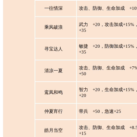
一往情深
攻击、防御、生命加成
+1
武力
+20，攻击加成+15%
乘风破浪
+35
敏捷
+20，防御加成+15%
寻宝达人
+35
攻击、防御、生命加成
+7
清凉一夏
+50
智力
+20，生命加成+15%
鸾凤和鸣
+20
仲夏宵行
带兵
+50，急速+25
攻击、防御、生命加成
+8
皓月当空
+15