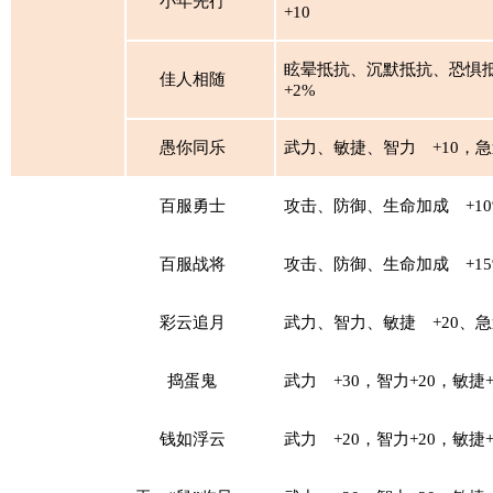
小年先行
+10
眩晕抵抗、沉默抵抗、恐惧
佳人相随
+2%
愚你同乐
武力、敏捷、智力
+10，急
百服勇士
攻击、防御、生命加成
+1
百服战将
攻击、防御、生命加成
+1
彩云追月
武力、智力、敏捷
+20、急
捣蛋鬼
武力
+30，智力+20，敏捷+
钱如浮云
武力
+20，智力+20，敏捷+