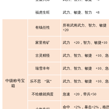
福虎生旺
武力、敏捷、智力
+8
所有武将武力、智力、敏捷
有钱任性
+20
家里有矿
武力
+20，智力、敏捷+10
古灵精怪
武力、智力、敏捷
+10、急
瑞雪丰年
武力、智力、敏捷
+10、急
中级称号宝
乐不思
“鼠”
武力、智力、敏捷
+10、急
箱
不给糖就捣蛋
急速
+20，带兵+50
命中
+2%，暴击+2%，格