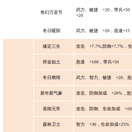
武力、敏捷
+20，带兵+5
奇幻万圣节
+20
冬日暖阳
武力、敏捷
+20，急速+15
缘定三生
攻击
+7.7%,防御+7.7%，生
挥金如土
急速
+100，带兵+50
冬日燃情
武力、智力、敏捷
+20、急
新年新气象
攻击、防御加成
+20%，急
喜闹元宵
攻击、防御、生命加成
+1
森林卫士
智力
+30，生命加成+25%