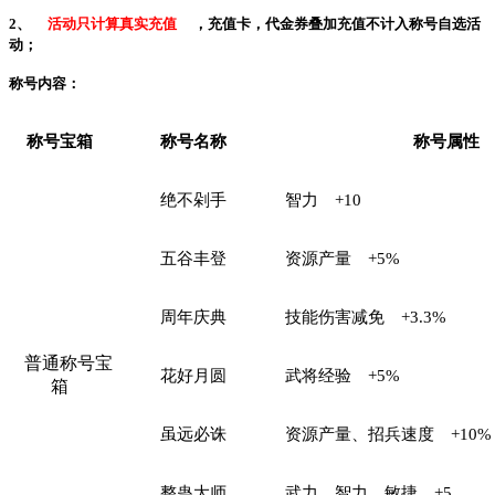
2、
活动只计算真实充值
，充值卡，代金券叠加充值不计入称号自选活
动；
称号内容：
称号宝箱
称号名称
称号属性
绝不剁手
智力
+10
五谷丰登
资源产量
+5%
周年庆典
技能伤害减免
+3.3%
普通称号宝
花好月圆
武将经验
+5%
箱
虽远必诛
资源产量、招兵速度
+10%
整蛊大师
武力、智力、敏捷
+5