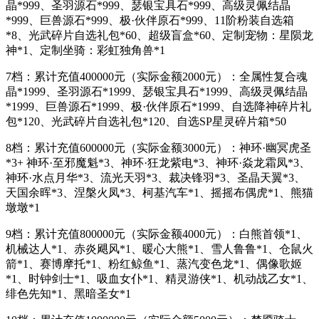
晶*999、圣羽源石*999、瑟银宝具石*999、高级灵佩结晶
*999、巨兽源石*999、极·伙伴原石*999、11阶粉装自选箱
*8、光武碎片自选礼包*60、超级盲盒*60、定制宠物：星陨龙
神*1、定制坐骑：彩虹独角兽*1
7档：累计充值400000元（实际金额2000元）：全属性复合魂
晶*1999、圣羽源石*1999、瑟银宝具石*1999、高级灵佩结晶
*1999、巨兽源石*1999、极·伙伴原石*1999、自选降神碎片礼
包*120、光武碎片自选礼包*120、自选SP星灵碎片箱*50
8档：累计充值600000元（实际金额3000元）：神环·幽冥虎圣
*3+ 神环·至邪魔魁*3、神环·狂龙紫电*3、神环·焱龙霜凤*3、
神环·水点月华*3、流光天羽*3、裁决锋羽*3、圣晶天翼*3、
天国余晖*3、涅槃火凤*3、柯基汽车*1、摇摇布偶虎*1、熊猫
墩墩*1
9档：累计充值800000元（实际金额4000元）：白熊首领*1、
机械达人*1、赤炎飓风*1、暖心大熊*1、雪人鲁鲁*1、仓鼠火
箭*1、赛博摩托*1、粉红鲸鱼*1、蒸汽变色龙*1、偶像歌姬
*1、时钟剑士*1、吸血女仆*1、精灵游侠*1、机动战乙女*1、
绯色先知*1、黑暗圣女*1