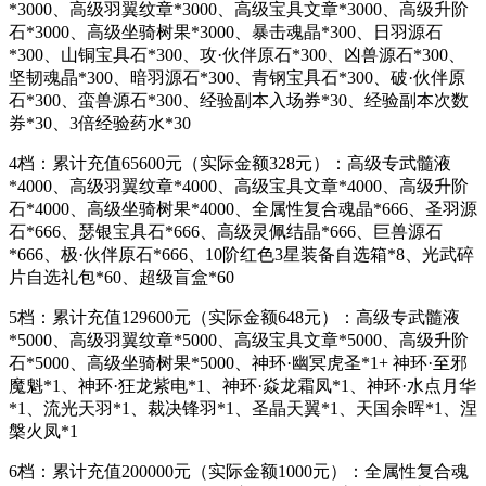
*3000、高级羽翼纹章*3000、高级宝具文章*3000、高级升阶
石*3000、高级坐骑树果*3000、暴击魂晶*300、日羽源石
*300、山铜宝具石*300、攻·伙伴原石*300、凶兽源石*300、
坚韧魂晶*300、暗羽源石*300、青钢宝具石*300、破·伙伴原
石*300、蛮兽源石*300、经验副本入场券*30、经验副本次数
券*30、3倍经验药水*30
4档：累计充值65600元（实际金额328元）：高级专武髓液
*4000、高级羽翼纹章*4000、高级宝具文章*4000、高级升阶
石*4000、高级坐骑树果*4000、全属性复合魂晶*666、圣羽源
石*666、瑟银宝具石*666、高级灵佩结晶*666、巨兽源石
*666、极·伙伴原石*666、10阶红色3星装备自选箱*8、光武碎
片自选礼包*60、超级盲盒*60
5档：累计充值129600元（实际金额648元）：高级专武髓液
*5000、高级羽翼纹章*5000、高级宝具文章*5000、高级升阶
石*5000、高级坐骑树果*5000、神环·幽冥虎圣*1+ 神环·至邪
魔魁*1、神环·狂龙紫电*1、神环·焱龙霜凤*1、神环·水点月华
*1、流光天羽*1、裁决锋羽*1、圣晶天翼*1、天国余晖*1、涅
槃火凤*1
6档：累计充值200000元（实际金额1000元）：全属性复合魂