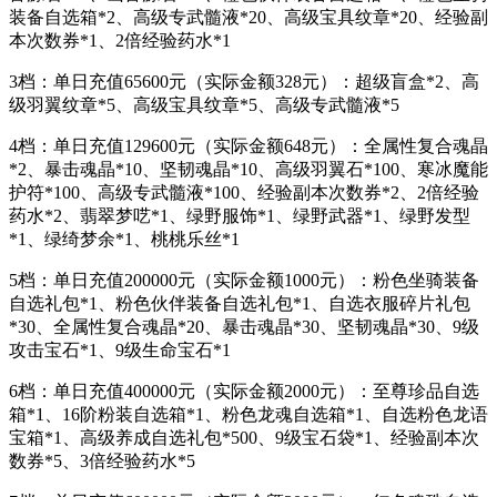
装备自选箱*2、高级专武髓液*20、高级宝具纹章*20、经验副
本次数券*1、2倍经验药水*1
3档：单日充值65600元（实际金额328元）：超级盲盒*2、高
级羽翼纹章*5、高级宝具纹章*5、高级专武髓液*5
4档：单日充值129600元（实际金额648元）：全属性复合魂晶
*2、暴击魂晶*10、坚韧魂晶*10、高级羽翼石*100、寒冰魔能
护符*100、高级专武髓液*100、经验副本次数券*2、2倍经验
药水*2、翡翠梦呓*1、绿野服饰*1、绿野武器*1、绿野发型
*1、绿绮梦余*1、桃桃乐丝*1
5档：单日充值200000元（实际金额1000元）：粉色坐骑装备
自选礼包*1、粉色伙伴装备自选礼包*1、自选衣服碎片礼包
*30、全属性复合魂晶*20、暴击魂晶*30、坚韧魂晶*30、9级
攻击宝石*1、9级生命宝石*1
6档：单日充值400000元（实际金额2000元）：至尊珍品自选
箱*1、16阶粉装自选箱*1、粉色龙魂自选箱*1、自选粉色龙语
宝箱*1、高级养成自选礼包*500、9级宝石袋*1、经验副本次
数券*5、3倍经验药水*5