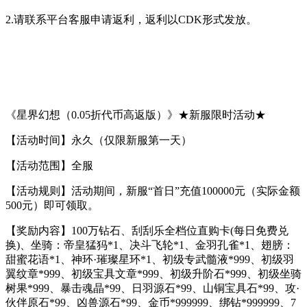
2.请联系平台客服申请返利，返利以CDK形式发放。
《星界幻想（0.05折代币高返版）》★新服限时活动★
【活动时间】永久（仅限新服第一天）
【活动范围】全服
【活动规则】活动期间，新服“首日”充值100000元（实际金额
500元）即可领取。
【奖励内容】100万钻石、刮刮乐全档位直购卡(每日免费兑
换)、坐骑：帝皇猛犸*1、决斗飞轮*1、金羽孔雀*1、翅膀：
甜蜜花语*1、神环·璀璨星环*1、初级专武髓液*999、初级羽
翼纹章*999、初级宝具文章*999、初级升阶石*999、初级坐骑
树果*999、暴击魂晶*99、日羽源石*99、山铜宝具石*99、攻·
伙伴原石*99、凶兽源石*99、金币*999999、绑钻*999999、7