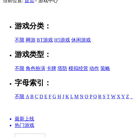
当前位置:
首页
> 游戏中心
游戏分类：
不限
网游
BT游戏
H5游戏
休闲游戏
游戏类型：
不限
角色扮演
卡牌
塔防
模拟经营
动作
策略
字母索引：
不限
A
B
C
D
E
F
G
H
J
K
L
M
N
O
P
Q
R
S
T
W
X
Y
Z
_
最新上线
热门游戏