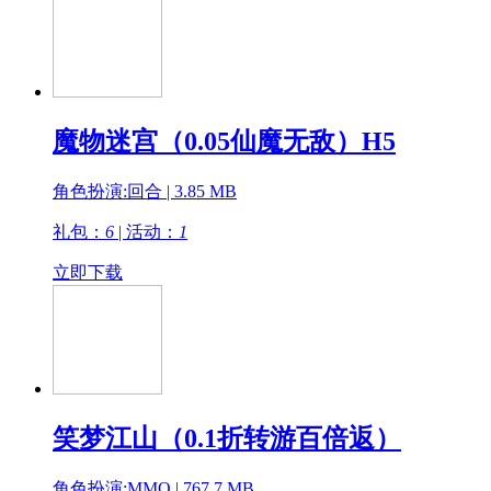
魔物迷宫（0.05仙魔无敌）H5
角色扮演:回合 | 3.85 MB
礼包：
6
| 活动：
1
立即下载
笑梦江山（0.1折转游百倍返）
角色扮演:MMO | 767.7 MB