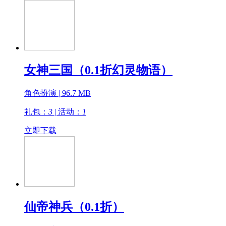
女神三国（0.1折幻灵物语）
角色扮演 | 96.7 MB
礼包：
3
| 活动：
1
立即下载
仙帝神兵（0.1折）